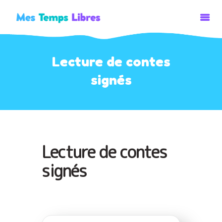
Lecture de contes
ACCUEIL
signés
ACTIVITÉS
STAGES/PLAINES
ÉVENEMENTS
Lecture de contes
signés