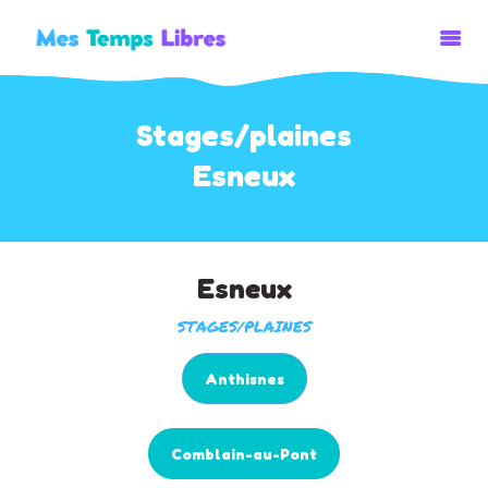
Stages/plaines
ACCUEIL
Esneux
ACTIVITÉS
STAGES/PLAINES
ÉVENEMENTS
Esneux
STAGES/PLAINES
Anthisnes
Comblain-au-Pont