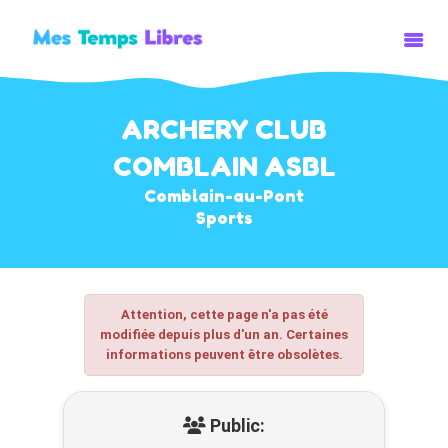
ARCHERY CLUB
ACCUEIL
COMBLAIN ASBL
ACTIVITÉS
Comblain-au-Pont
Sports
STAGES/PLAINES
ÉVENEMENTS
Attention, cette page n'a pas été
modifiée depuis plus d'un an. Certaines
informations peuvent être obsolètes.
Public: